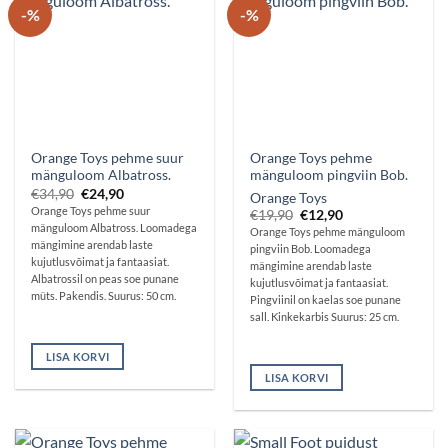
-%
-%
Orange Toys pehme suur
Orange Toys pehme
mänguloom Albatross.
mänguloom pingviin Bob.
Algne
Praegune
€
34,90
€
24,90
Orange Toys
hind
hind
Orange Toys pehme suur
Algne
Praegune
€
19,90
€
12,90
oli:
on:
hind
hind
mänguloom Albatross. Loomadega
€34,90.
€24,90.
Orange Toys pehme mänguloom
oli:
on:
mängimine arendab laste
pingviin Bob. Loomadega
€19,90.
€12,90.
kujutlusvõimat ja fantaasiat.
mängimine arendab laste
Albatrossil on peas soe punane
kujutlusvõimat ja fantaasiat.
müts. Pakendis. Suurus: 50 cm.
Pingviinil on kaelas soe punane
sall. Kinkekarbis Suurus: 25 cm.
LISA KORVI
LISA KORVI