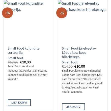
-%
-%
Small Foot kujundite
Small Foot järelveetav
sorteerija.
Lõbus kass koos
hiirekesega.
Small foot
Algne
Praegune
€
13,20
€
10,00
Small foot
hind
hind
Algne
Praegune
€
14,30
€
10,00
Small Foot arendavad
oli:
on:
hind
hind
mänguasjad. Puidust valmistatud
Small Foot järelveetav mänguasi
€13,20.
€10,00.
oli:
on:
kaanega kuubik ning neli erivärvi
Lõbus Kass koos hiirekesega. Kas
€14,30.
€10,00.
kujundit.
kass märkab hiirt? Hiireke tuneb
ennast lõbusa kassi peal mugavalt
ja kõigub edasi-tagasi kui kassi
nöörist tõmmata.
LISA KORVI
LISA KORVI