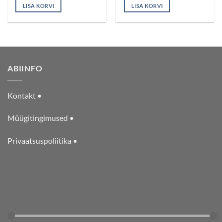
on kerged ja lihtsalt haaratavad.
30x22x1cm.
LISA KORVI
LISA KORVI
Sobib alates 12. elukuust.
30x22x1cm.
ABIINFO
Kontakt •
Müügitingimused •
Privaatsuspoliitika •