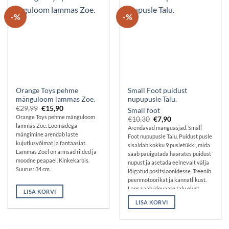
-%
-%
Orange Toys pehme
Small Foot puidust
mänguloom lammas Zoe.
nupupusle Talu.
Algne
Praegune
€
29,99
€
15,90
Small foot
hind
hind
Orange Toys pehme mänguloom
Algne
Praegune
€
10,30
€
7,90
oli:
on:
hind
hind
lammas Zoe. Loomadega
€29,99.
€15,90.
Arendavad mänguasjad. Small
oli:
on:
mängimine arendab laste
Foot nupupusle Talu. Puidust pusle
€10,30.
€7,90.
kujutlusvõimat ja fantaasiat.
sisaldab kokku 9 pusletükki, mida
Lammas Zoel on armsad riided ja
saab pauigutada haarates puidust
moodne peapael. Kinkekarbis.
nupust ja asetada eelnevalt välja
Suurus: 34 cm.
lõigatud positsioonidesse. Treenib
peenmotoorikat ja kannatlikust.
Laps saab ülevaate talu elust.
LISA KORVI
LISA KORVI