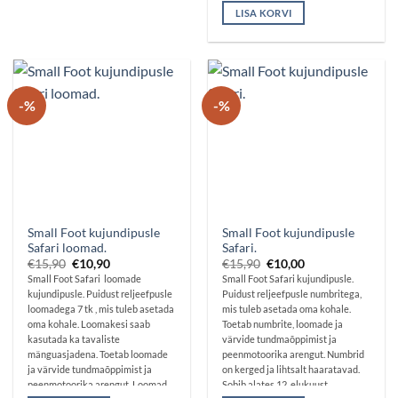
LISA KORVI
-%
-%
Small Foot kujundipusle
Small Foot kujundipusle
Safari loomad.
Safari.
Algne
Praegune
Algne
Praegune
€
15,90
€
10,90
€
15,90
€
10,00
hind
hind
hind
hind
Small Foot Safari loomade
Small Foot Safari kujundipusle.
oli:
on:
oli:
on:
kujundipusle. Puidust reljeefpusle
Puidust reljeefpusle numbritega,
€15,90.
€10,90.
€15,90.
€10,00.
loomadega 7 tk , mis tuleb asetada
mis tuleb asetada oma kohale.
oma kohale. Loomakesi saab
Toetab numbrite, loomade ja
kasutada ka tavaliste
värvide tundmaõppimist ja
mänguasjadena. Toetab loomade
peenmotoorika arengut. Numbrid
ja värvide tundmaõppimist ja
on kerged ja lihtsalt haaratavad.
peenmotoorika arengut. Loomad
Sobib alates 12. elukuust.