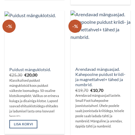
-%
-%
Arendavad mänguasjad.
Puidust mänguklotsid.
Kahepoolne puidust kriidi-
Algne
Praegune
€
25,30
€
20,00
hind
hind
ja magnettahvel+ tähed ja
Klassikalised puidust
oli:
on:
numbrid.
mänguklotsid koos puidust
€25,30.
€20,00.
Algne
Praegune
€
19,70
€
10,70
väikeste loomadega. 50-osaline
hind
hind
Arendavad mänguasjad lastele.
klotsikomplekt. Valikus on erineva
oli:
on:
Small Foot kahepoolne
kuiuga ja disainiga klotse. Lapsed
€19,70.
€10,70.
joonistustahvel. Ühele poolele
saavad ehitusklotsidega ehitades
saab joonistada kriitidega, teisele
ja ladumisel lasta oma loovusel
poole saab laduda tähti ja
lennata.
numbreid. Mänguline ja arendav,
LISA KORVI
õppida tähti ja numbreid.