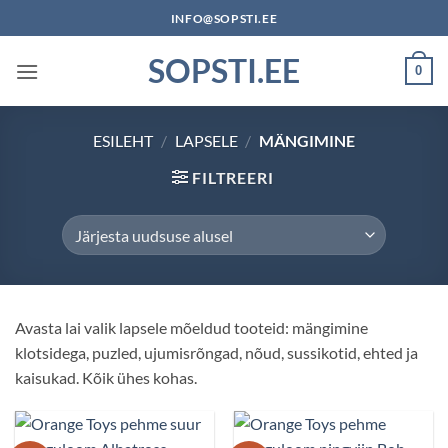
Skip
INFO@SOPSTI.EE
to
SOPSTI.EE
content
0
ESILEHT
/
LAPSELE
/
MÄNGIMINE
FILTREERI
Avasta lai valik lapsele mõeldud tooteid: mängimine
klotsidega, puzled, ujumisrõngad, nõud, sussikotid, ehted ja
kaisukad. Kõik ühes kohas.