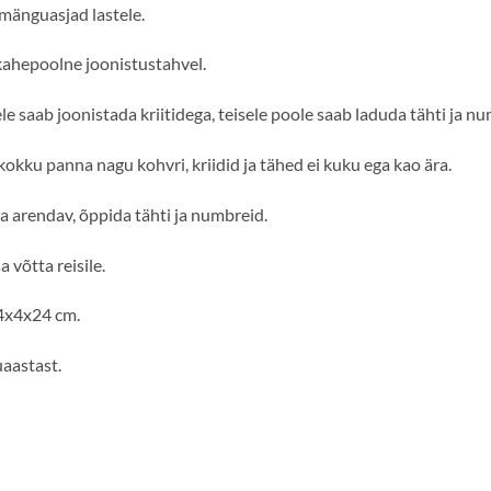
änguasjad lastele.
kahepoolne joonistustahvel.
e saab joonistada kriitidega, teisele poole saab laduda tähti ja n
kokku panna nagu kohvri, kriidid ja tähed ei kuku ega kao ära.
a arendav, õppida tähti ja numbreid.
 võtta reisile.
4x4x24 cm.
uaastast.