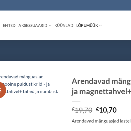
EHTED
AKSESSUAARID
KÜÜNLAD
LÕPUMÜÜK
Arendavad mängua
%
ja magnettahvel+
Algne
Pra
19,70
10,70
€
€
hind
hind
Arendavad mänguasjad lastel
oli:
on:
€19,70.
€10,