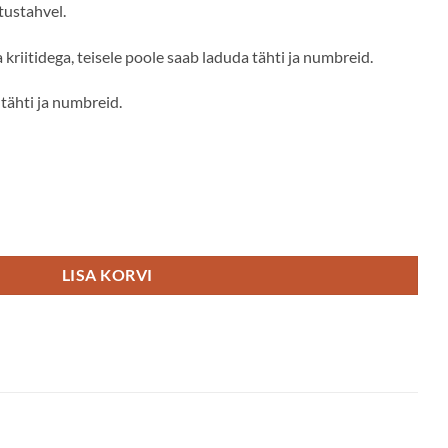
tustahvel.
kriitidega, teisele poole saab laduda tähti ja numbreid.
tähti ja numbreid.
LISA KORVI