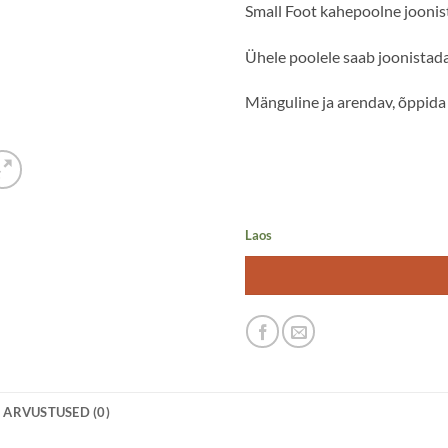
Small Foot kahepoolne joonis
Ühele poolele saab joonistada 
Mänguline ja arendav, õppida 
Laos
ARVUSTUSED (0)