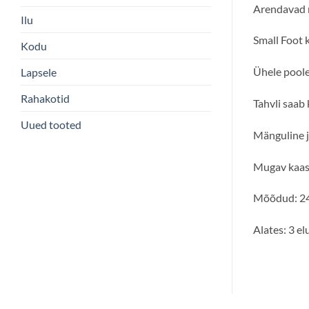
Arendavad m
Ilu
Small Foot 
Kodu
Ühele poolel
Lapsele
Rahakotid
Tahvli saab 
Uued tooted
Mänguline j
Mugav kaasa
Mõõdud: 2
Alates: 3 el