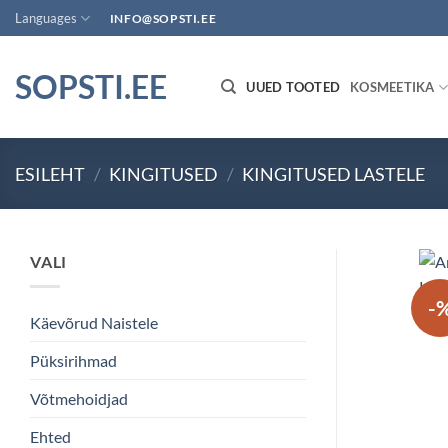
Skip
Languages
INFO@SOPSTI.EE
to
content
SOPSTI.EE
UUED TOOTED
KOSMEETIKA
ESILEHT
/
KINGITUSED
/
KINGITUSED LASTELE
VALI
-
Käevõrud Naistele
Püksirihmad
Võtmehoidjad
Ehted