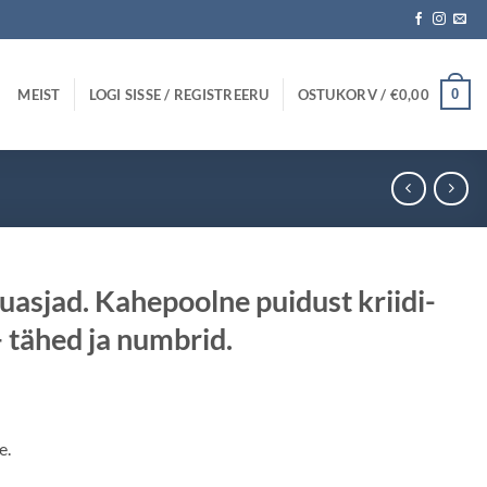
MEIST
LOGI SISSE / REGISTREERU
OSTUKORV /
€
0,00
0
sjad. Kahepoolne puidust kriidi-
 tähed ja numbrid.
egune
e.
70.