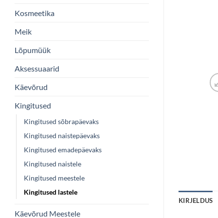
Kosmeetika
Meik
Lõpumüük
Aksessuaarid
Käevõrud
Kingitused
Kingitused sõbrapäevaks
Kingitused naistepäevaks
Kingitused emadepäevaks
Kingitused naistele
Kingitused meestele
Kingitused lastele
KIRJELDUS
Käevõrud Meestele