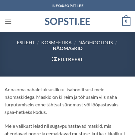
Skip
INFO@SOPSTI.EE
to
SOPSTI.EE
content
0
ESILEHT
/
KOSMEETIKA
/
NÄOHOOLDUS
/
NÄOMASKID
FILTREERI
Anna oma nahale luksuslikku lisahoolitsust meie
näomaskidega. Maskid on kiireim ja tõhusaim viis naha
turgutamiseks enne tähtsat sündmust või lõõgastavaks
spaa-hetkeks kodus.
Meie valikust leiad nii sügavpuhastavad maskid, mis
ahendavad poore ja eemaldavad mustuse, kui ka rikkalikult