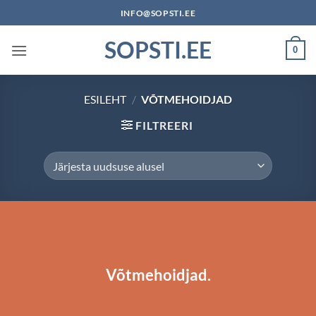
Skip
INFO@SOPSTI.EE
to
SOPSTI.EE
content
0
ESILEHT
/
VÕTMEHOIDJAD
FILTREERI
Võtmehoidjad.