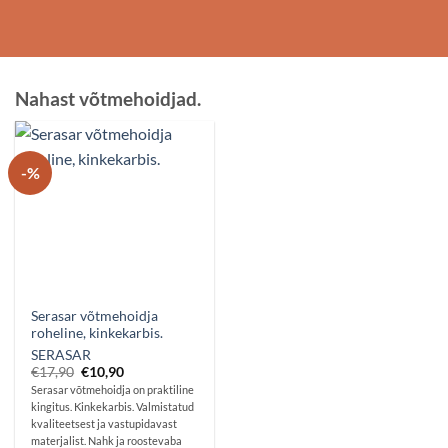
Nahast võtmehoidjad.
-%
Serasar võtmehoidja
roheline, kinkekarbis.
SERASAR
Algne
Praegune
€
17,90
€
10,90
hind
hind
Serasar võtmehoidja on praktiline
oli:
on:
kingitus. Kinkekarbis. Valmistatud
€17,90.
€10,90.
kvaliteetsest ja vastupidavast
materjalist. Nahk ja roostevaba