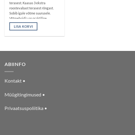
terasest. Kaasas 3 ekstra
roostevabast terasest rõngast.
Sobib igale võtme suurusele.
Võtmehoidja on praktiline
aksessuaar, mis aitab teil oma
LISA KORVI
võtmeid hõlpsasti leida taskust
või kotist. Mugav riputada. Sobib
ka autovõtmetele.
ABIINFO
Kontakt •
Müügitingimused •
Privaatsuspoliitika •