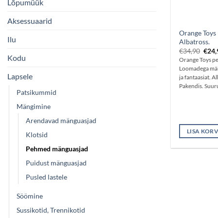
Lõpumüük
Aksessuaarid
Orange Toys
Ilu
Albatross.
Algn
€
34,90
€
24,
Kodu
hind
Orange Toys p
oli:
Loomadega mäng
€34,
Lapsele
ja fantaasiat. 
Pakendis. Suur
Patsikummid
Mängimine
Arendavad mänguasjad
LISA KORV
Klotsid
Pehmed mänguasjad
Puidust mänguasjad
Pusled lastele
Söömine
Sussikotid, Trennikotid