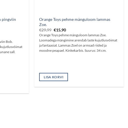
pingviin
Orange Toys pehme mänguloom lammas
Zoe.
Algne
Praegune
€
29,99
€
15,90
hind
hind
Orange Toys pehme mänguloom lammas Zoe.
oli:
on:
Loomadega mängimine arendab laste kujutlusvõimat
€29,99.
€15,90.
iin Bob.
ja fantaasiat. Lammas Zoel on armsad riided ja
kujutlusvõimat
moodne peapael. Kinkekarbis. Suurus: 34 cm.
punane sall.
LISA KORVI