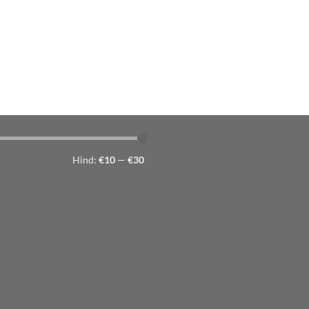
Hind:
€10
—
€30