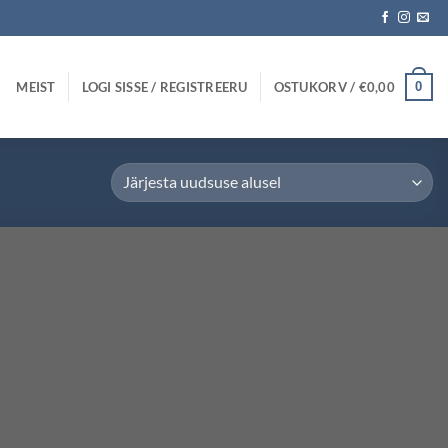
MEIST
LOGI SISSE / REGISTREERU
OSTUKORV /
€
0,00
0