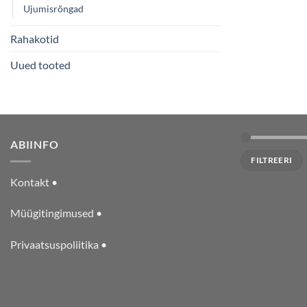
Ujumisrõngad
Rahakotid
Uued tooted
ABIINFO
Minimaalne
Maksimaalne
FILTREERI
hind
hind
Kontakt •
Müügitingimused •
Privaatsuspoliitika •