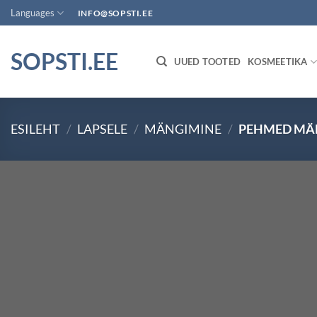
Skip
Languages
INFO@SOPSTI.EE
to
content
SOPSTI.EE
UUED TOOTED
KOSMEETIKA
ESILEHT
/
LAPSELE
/
MÄNGIMINE
/
PEHMED MÄ