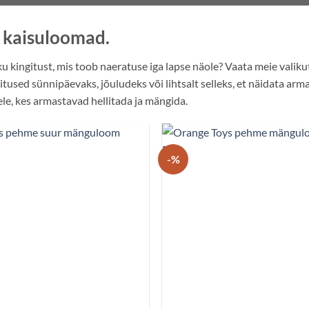
kaisuloomad.
ku kingitust, mis toob naeratuse iga lapse näole? Vaata meie val
itused sünnipäevaks, jõuludeks või lihtsalt selleks, et näidata a
ele, kes armastavad hellitada ja mängida.
-%