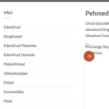
Pehmed 
VALI
Otsid täiuslik
Käevõrud
ideaalsed king
ideaalsed last
Kingitused
Käevõrud Meestele
Käevõrud Naistele
-%
Püksirihmad
Võtmehoidjad
Ehted
Kosmeetika
Meik