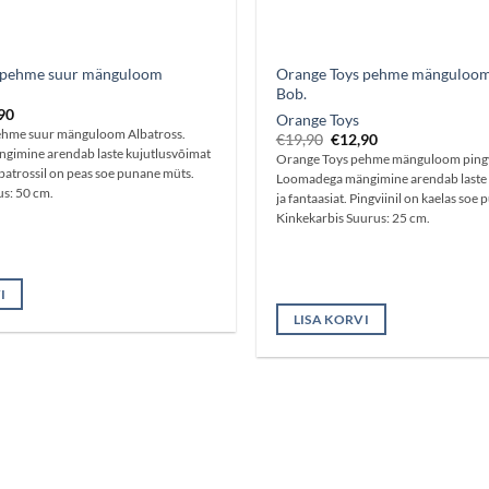
 pehme suur mänguloom
Orange Toys pehme mänguloom 
Bob.
e
Praegune
90
Orange Toys
hind
ehme suur mänguloom Albatross.
Algne
Praegune
€
19,90
€
12,90
on:
hind
hind
imine arendab laste kujutlusvõimat
90.
€24,90.
Orange Toys pehme mänguloom pingv
oli:
on:
Albatrossil on peas soe punane müts.
Loomadega mängimine arendab laste 
€19,90.
€12,90.
us: 50 cm.
ja fantaasiat. Pingviinil on kaelas soe 
Kinkekarbis Suurus: 25 cm.
I
LISA KORVI