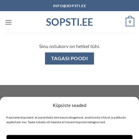
Skip
INFO@SOPSTI.EE
to
SOPSTI.EE
content
0
Sinu ostukorv on hetkel tühi.
TAGASI POODI
ABIINFO
Küpsiste seaded
Kontakt •
Kasutame küpsiseid, et parandada teie kasutuskogemust, analüüsida liiklust ja pakkuda
asjakohast sisu. Saate lubada või keelata erinevaid küpsiste kategooriaid.
Müügitingimused •