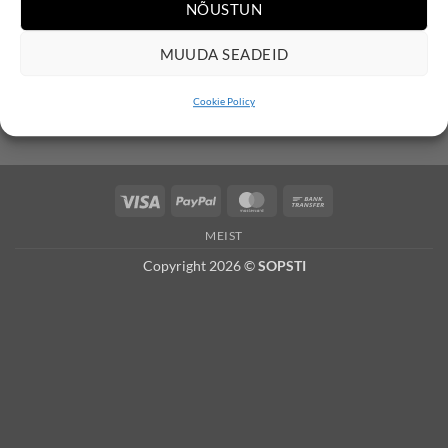
NÕUSTUN
Privaatsuspoliitika •
MUUDA SEADEID
Cookie Policy
Visa
PayPal
MasterCard
Bank
Transfer
MEIST
Copyright 2026 ©
SOPSTI