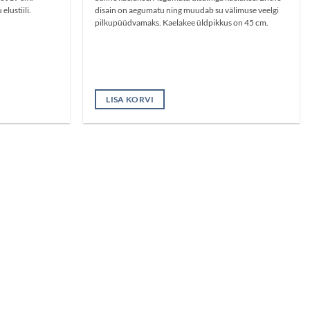
elustiili.
disain on aegumatu ning muudab su välimuse veelgi
pilkupüüdvamaks. Kaelakee üldpikkus on 45 cm.
LISA KORVI