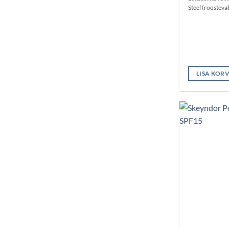
Steel (roostevab
LISA KORV