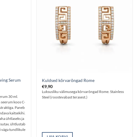
wing Serum
Kuldsed kõrvarõngad Rome
€
9,90
Luksusliku välimusega kõrvarõngad Rome. Stainless
erum 30 ml.
Steel (roostevabast terasest.)
 seerum koos C-
straktiga. Paneb
dava kaitsekihi.
aha ühtlaseks ja
sutav, ühtlustab
i väga tundlikule
LISA KORVI