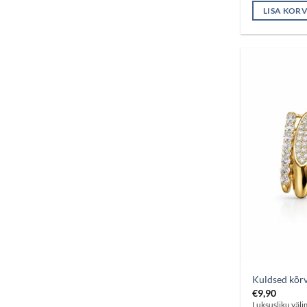
LISA KORV
Kuldsed kõr
€
9,90
Luksusliku väl