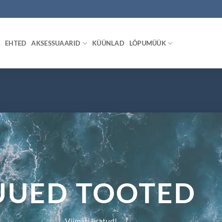
EHTED
AKSESSUAARID
KÜÜNLAD
LÕPUMÜÜK
UUED TOOTED
Viimati lisatud!