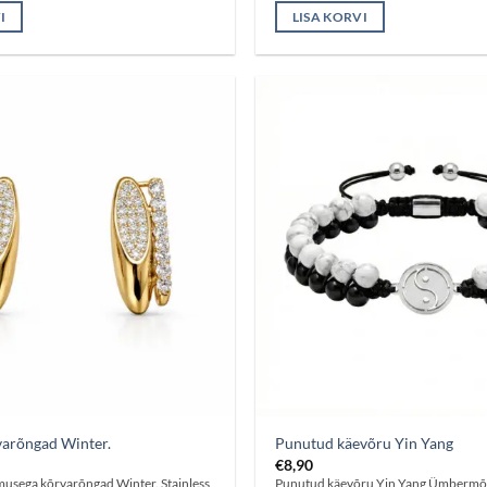
I
LISA KORVI
varõngad Winter.
Punutud käevõru Yin Yang
€
8,90
imusega kõrvarõngad Winter. Stainless
Punutud käevõru Yin Yang Ümbermõ