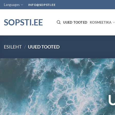
Skip
Languages
INFO@SOPSTI.EE
to
content
SOPSTI.EE
UUED TOOTED
KOSMEETIKA
ESILEHT
/
UUED TOOTED