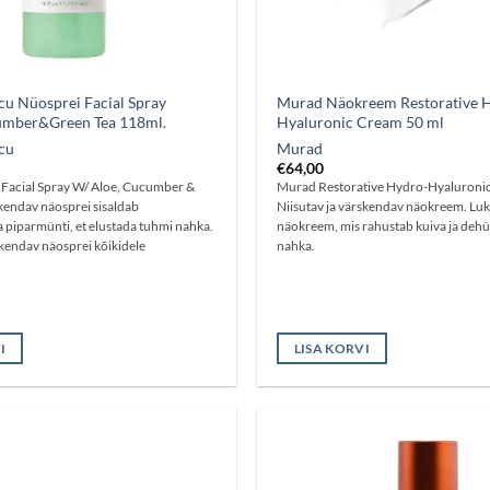
u Nüosprei Facial Spray
Murad Näokreem Restorative 
umber&Green Tea 118ml.
Hyaluronic Cream 50 ml
cu
Murad
€
64,00
Facial Spray W/ Aloe, Cucumber &
Murad Restorative Hydro-Hyaluronic
kendav näosprei sisaldab
Niisutav ja värskendav näokreem. Luks
ja piparmünti, et elustada tuhmi nahka.
näokreem, mis rahustab kuiva ja de
skendav näosprei kõikidele
nahka.
I
LISA KORVI