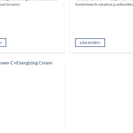
ast terasest.)
Sümboliseerib vabadust ja seikluslikku 
I
LISA KORVI