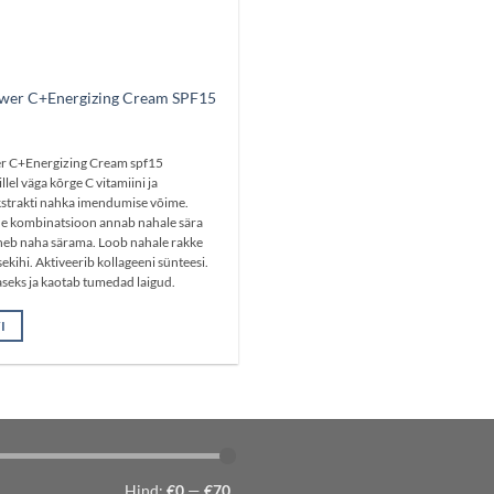
wer C+Energizing Cream SPF15
r C+Energizing Cream spf15
lel väga kõrge C vitamiini ja
strakti nahka imendumise võime.
e kombinatsioon annab nahale sära
aneb naha särama. Loob nahale rakke
ekihi. Aktiveerib kollageeni sünteesi.
seks ja kaotab tumedad laigud.
skendav. Normaalsele ja kuivale nahale.
I
Hind:
€0
—
€70