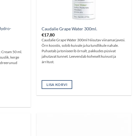
Hydro-
Caudalie Grape Water 300ml.
€
17,80
Caudalie Grape Water 300ml Niisutav viinamarjavesi.
Õrn koostis, sobib kuivale ja ka tundlikule nahale.
Puhastab ja toniseerib õrnalt, pakkudes püsivat
 Cream 50 ml.
jahutavat tunnet. Leevendab koheselt kuivust ja
uslik, kerge
ärritust.
hüdreerunud
LISA KORVI