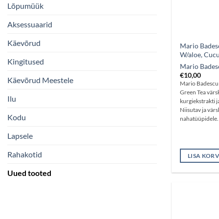
Lõpumüük
Aksessuaarid
Käevõrud
Mario Badesc
W/aloe, Cuc
Kingitused
Mario Bades
€
10,00
Käevõrud Meestele
Mario Badescu 
Green Tea värs
Ilu
kurgiekstrakti 
Niisutav ja vär
Kodu
nahatüüpidele.
Lapsele
Rahakotid
LISA KORV
Uued tooted