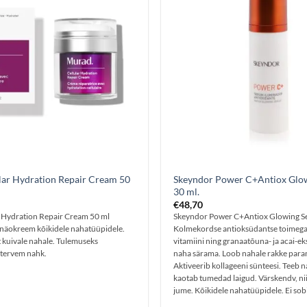
lar Hydration Repair Cream 50
Skeyndor Power C+Antiox Glo
30 ml.
€
48,70
 Hydration Repair Cream 50 ml
Skeyndor Power C+Antiox Glowing S
v näokreem kõikidele nahatüüpidele.
Kolmekordse antioksüdantse toimega
t kuivale nahale. Tulemuseks
vitamiini ning granaatõuna- ja acai-ek
 tervem nahk.
naha särama. Loob nahale rakke paran
Aktiveerib kollageeni sünteesi. Teeb n
kaotab tumedad laigud. Värskendv, nii
jume. Kõikidele nahatüüpidele. Ei sob
nahale.