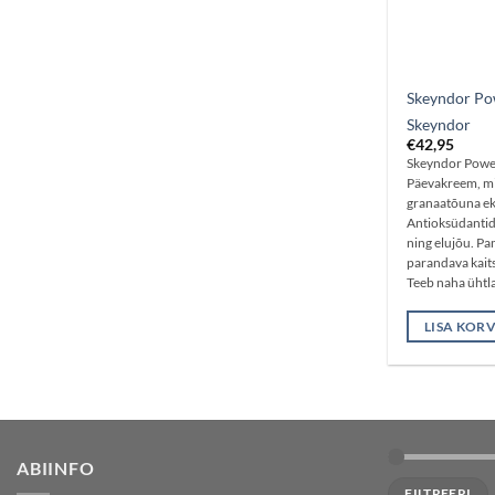
Skeyndor Po
Skeyndor
€
42,95
Skeyndor Powe
Päevakreem, mil
granaatõuna ek
Antioksüdantid
ning elujõu. P
parandava kaits
Teeb naha ühtla
Niisutav ja vär
LISA KORV
ABIINFO
Minimaalne
Maksimaalne
FILTREERI