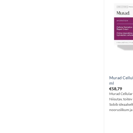
Murad Cellu
ml
€
58,79
Murad Cellular
Niisutav, toite
Sobib ideaalsel
nooruslikum ja