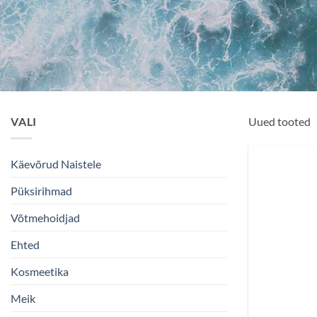
VALI
Uued tooted
Käevõrud Naistele
Püksirihmad
Võtmehoidjad
Ehted
Kosmeetika
Meik