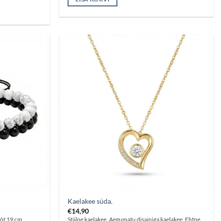
Kaelakee süda.
€
14,90
õt 19 cm.
Stiilne kaelakee. Aegumatu disainiga kaelakee. Ehtne