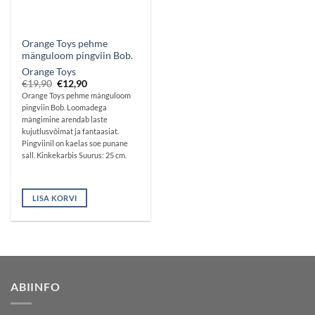
Orange Toys pehme
mänguloom pingviin Bob.
Orange Toys
Algne
Praegune
€
19,90
€
12,90
hind
hind
Orange Toys pehme mänguloom
oli:
on:
pingviin Bob. Loomadega
€19,90.
€12,90.
mängimine arendab laste
kujutlusvõimat ja fantaasiat.
Pingviinil on kaelas soe punane
sall. Kinkekarbis Suurus: 25 cm.
LISA KORVI
ABIINFO