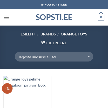
Skip
INFO@SOPSTI.EE
to
SOPSTI.EE
content
0
ESILEHT
/
BRANDS
/
ORANGE TOYS
FILTREERI
-%