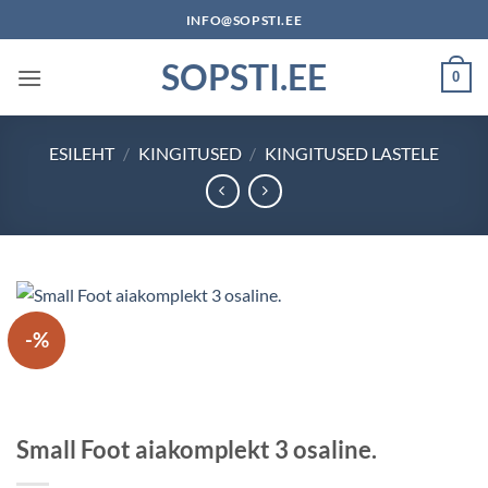
Skip
INFO@SOPSTI.EE
to
SOPSTI.EE
content
0
ESILEHT
/
KINGITUSED
/
KINGITUSED LASTELE
-%
Small Foot aiakomplekt 3 osaline.