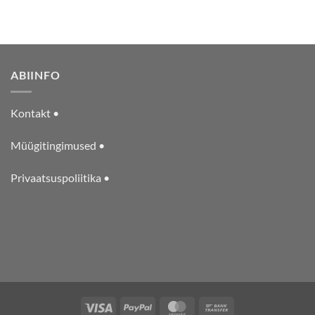
ABIINFO
Kontakt •
Müügitingimused •
Privaatsuspoliitika •
Visa
PayPal
MasterCard
Bank