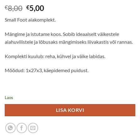
Algne
Praegune
8,00
5,00
€
€
hind
hind
Small Foot aiakomplekt.
oli:
on:
€8,00.
€5,00.
Mängime ja istutame koos. Sobib ideaalselt väikestele
aiahuvilistele ja lõbusaks mängimiseks liivakastis või rannas.
Komplekti kuulub: reha, kühvel ja väike labidas.
Mõõdud: 1x27x3, käepidemed puidust.
Laos
LISA KORVI