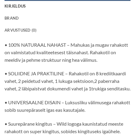
KIRJELDUS
BRAND
ARVUSTUSED (0)
• 100% NATURAAL NAHAST – Mahukas ja mugav rahakott
on valmistatud kvaliteetesest täisnahast. Rahakotil on
meeldiv ja pehme struktuur ning hea välimus.
• SOLIIDNE JA PRAKTILINE – Rahakotil on 8 krediitkaardi
vahet, 2 peidetud vahet, 1 lukuga sektsioon,2 paberraha
vahet, 2 läbipaistvat dokumendi vahet ja 1trukiga senditasku.
• UNIVERSAALNE DISAIN – Luksusliku välimusega rahakott
sobib suurepäraselt igas eas kasutajale.
• Suurepärane kingitus – Wild logoga kaunistatud meeste
rahakott on super kingitus, sobides kingituseks igaühele.