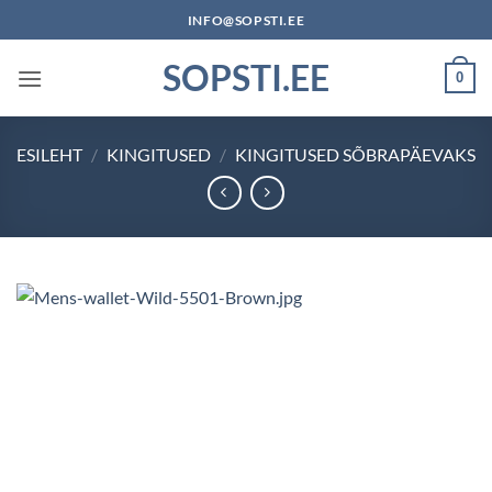
Skip
INFO@SOPSTI.EE
to
SOPSTI.EE
content
0
ESILEHT
/
KINGITUSED
/
KINGITUSED SÕBRAPÄEVAKS