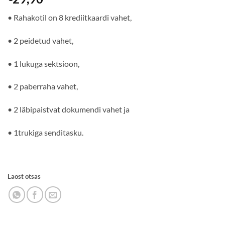
• Rahakotil on 8 krediitkaardi vahet,
• 2 peidetud vahet,
• 1 lukuga sektsioon,
• 2 paberraha vahet,
• 2 läbipaistvat dokumendi vahet ja
• 1trukiga senditasku.
Laost otsas