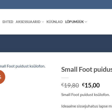
EHTED
AKSESSUAARID
KÜÜNLAD
LÕPUMÜÜK
Small Foot puidus
%
Algne
Pra
19,80
15,00
€
€
hind
hind
Small Foot puidust ksülofon.
oli:
on:
€19,80.
€15,
Ideaalne sissejuhatus lapse m