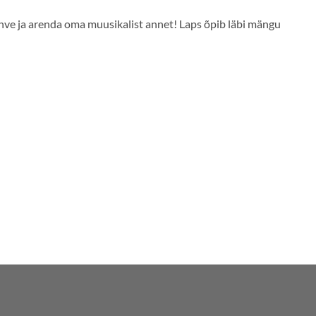
ahve ja arenda oma muusikalist annet! Laps õpib läbi mängu