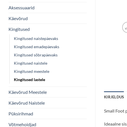
Aksessuaarid
Käevõrud
Kingitused
Kingitused naistepäevaks
Kingitused emadepäevaks
Kingitused sõbrapäevaks
Kingitused naistele
Kingitused meestele
Kingitused lastele
Käevõrud Meestele
KIRJELDUS
Käevõrud Naistele
Small Foot 
Püksirihmad
Ideaalne si
Võtmehoidjad