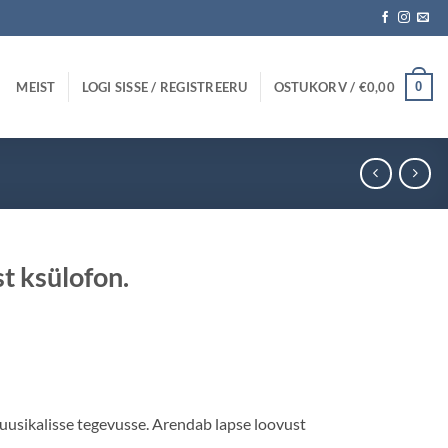
MEIST
LOGI SISSE / REGISTREERU
OSTUKORV /
€
0,00
0
t ksülofon.
egune
00.
uusikalisse tegevusse. Arendab lapse loovust