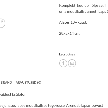
Komplekti kuulub hõlpsasti h
oma muusikalist annet! Laps õ
Alates 18+ kuud.
28x5x14 cm.
Laost otsas
BRAND
ARVUSTUSED (0)
puidust ksülofon.
ssejuhatus lapse muusikalisse tegevusse. Arendab lapse loovust