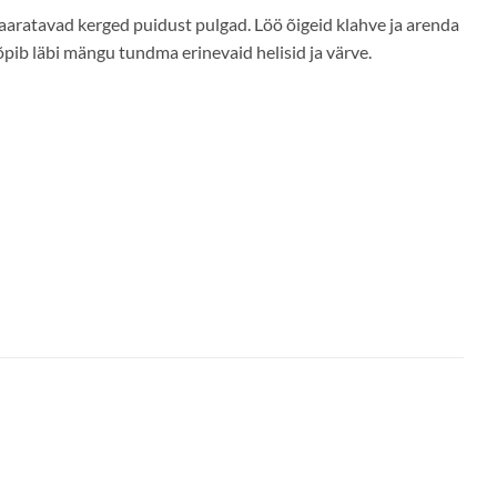
aaratavad kerged puidust pulgad.
Löö õigeid klahve ja arenda
pib läbi mängu tundma erinevaid helisid ja värve.