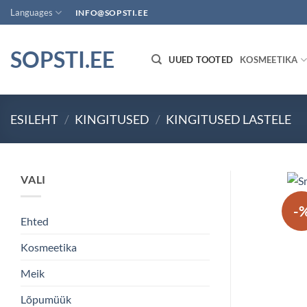
Skip
Languages
INFO@SOPSTI.EE
to
content
SOPSTI.EE
UUED TOOTED
KOSMEETIKA
ESILEHT
/
KINGITUSED
/
KINGITUSED LASTELE
VALI
-
Ehted
Kosmeetika
Meik
Lõpumüük