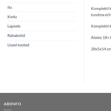
Ilu
Komplekti k
tundma erine
Kodu
Lapsele
Komplekti k
Rahakotid
Alates 18+ 
Uued tooted
28x5x14 cm
ABIINFO