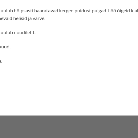
uulub hõlpsasti haaratavad kerged puidust pulgad.
Löö õigeid kl
vaid helisid ja värve.
uulub noodileht.
kuud.
.