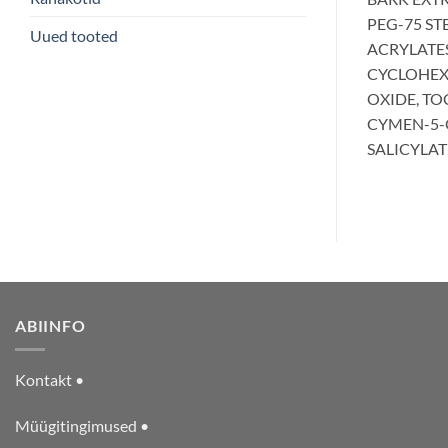
PEG-75 ST
Uued tooted
ACRYLATES
CYCLOHEXA
OXIDE, TO
CYMEN-5-O
SALICYLAT
ABIINFO
Kontakt •
Müügitingimused •