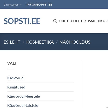
Skip
Languages
INFO@SOPSTI.EE
to
content
SOPSTI.EE
UUED TOOTED
KOSMEETIKA
ESILEHT
/
KOSMEETIKA
/
NÄOHOOLDUS
VALI
Käevõrud
Kingitused
Käevõrud Meestele
Käevõrud Naistele