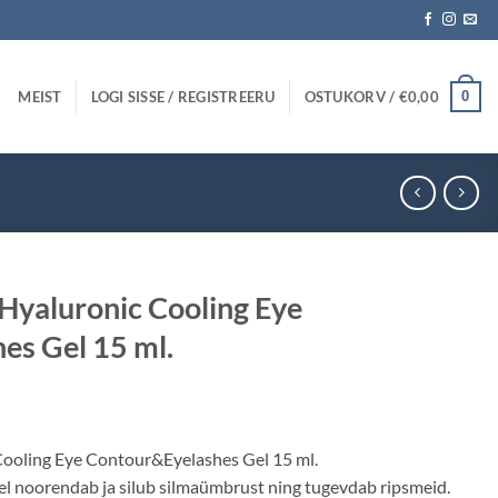
MEIST
LOGI SISSE / REGISTREERU
OSTUKORV /
€
0,00
0
Hyaluronic Cooling Eye
es Gel 15 ml.
ooling Eye Contour&Eyelashes Gel 15 ml.
el noorendab ja silub silmaümbrust ning tugevdab ripsmeid.