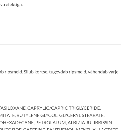
va efektiga.
b ripsmeid. Silub kortse, tugevdab ripsmeid, vähendab varje
ASILOXANE, CAPRYLIC/CAPRIC TRIGLYCERIDE,
TATE, BUTYLENE GLYCOL, GLYCERYL STEARATE,
SOHEXADECANE, PETROLATUM, ALBIZIA JULIBRISSIN
RUTOSIDE, CAFFEINE, PANTHENOL, MENTHYL LACTATE,