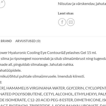
Niisutav ja värskendav, jahuta
Laost otsas
BRAND
ARVUSTUSED (0)
ower Hyaluronic Cooling Eye Contour&Eyelashes Gel 15 ml.
silma ja ripsmegeel noorendab ja silub silmaümbrust ning tugevda
lmade all, pinguldab silmalauge. Jahutab nahka.
ahatüüpidele.
kul/õhtul puhtale silmaümrusele. Imendub kiiresti.
d:
R], HAMAMELIS VIRGINIANA WATER, GLYCERIN, CYCLOPENT
TED POLYISOBUTENE, CETYL ALCOHOL, ETHYLHEXYL PALMI
E ISOMERATE, C12-20 ACID PEG-8 ESTER, DIMETHICONE, I
ACT, BIOTINOYL TRIPEPTIDE-1, SODIUM HYALURONATE, DA