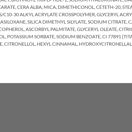
EARATE, CERA ALBA, MICA, DIMETHICONOL, CETETH-20, S
/C10-30 ALKYL ACRYLATE CROSSPOLYMER, GLYCERYL ACR
SILOXANE, SILICA DIMETHYL SILYLATE, SODIUM CITRATE, C
COPHEROL, ASCORBYL PALMITATE, GLYCERYL OLEATE, CITR
L, POTASSIUM SORBATE, SODIUM BENZOATE, CI 77891 [TI
E, CITRONELLOL, HEXYL CINNAMAL, HYDROXYCITRONELLAL