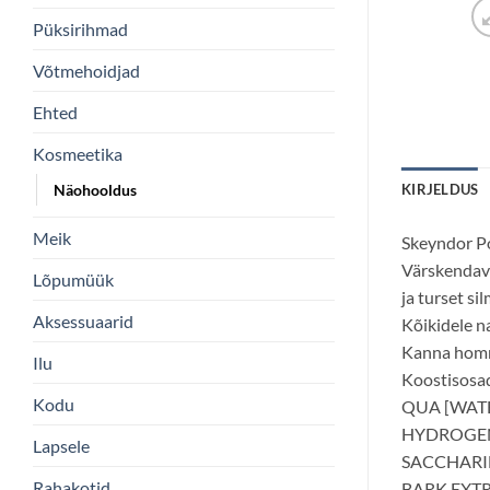
Püksirihmad
Võtmehoidjad
Ehted
Kosmeetika
Näohooldus
KIRJELDUS
Meik
Skeyndor P
Värskendav 
Lõpumüük
ja turset si
Aksessuaarid
Kõikidele n
Kanna hommi
Ilu
Koostisosa
Kodu
QUA [WATE
HYDROGENA
Lapsele
SACCHARID
Rahakotid
BARK EXTR