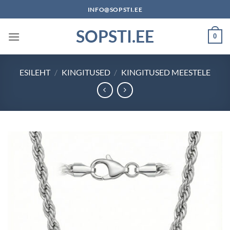
Skip
INFO@SOPSTI.EE
to
SOPSTI.EE
content
0
ESILEHT
/
KINGITUSED
/
KINGITUSED MEESTELE