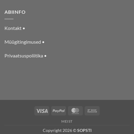
ABIINFO
Kontakt •
Müügitingimused •
Privaatsuspoliitika •
Visa
PayPal
MasterCard
Bank
Transfer
MEIST
Copyright 2026 ©
SOPSTI