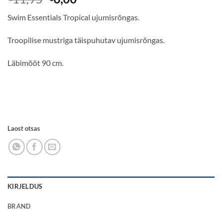
hind
hind
Swim Essentials Tropical ujumisrõngas.
oli:
on:
€11,95.
€6,00.
Troopilise mustriga täispuhutav ujumisrõngas.
Läbimõõt 90 cm.
Laost otsas
KIRJELDUS
BRAND