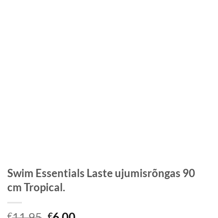
Swim Essentials Laste ujumisrõngas 90
cm Tropical.
Algne
Praegune
11,95
6,00
€
€