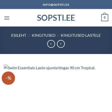
Skip
INFO@SOPSTI.EE
to
SOPSTI.EE
content
0
ESILEHT
/
KINGITUSED
/
KINGITUSED LASTELE
-%