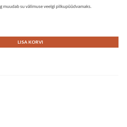
ng muudab su välimuse veelgi pilkupüüdvamaks.
LISA KORVI