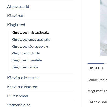
Aksessuaarid
Käevõrud
Kingitused
Kingitused naistepäevaks
Kingitused emadepäevaks
Kingitused sõbrapäevaks
Kingitused naistele
Kingitused meestele
Kingitused lastele
KIRJELDUS
Käevõrud Meestele
Stiilne kael
Käevõrud Naistele
Aegumatu di
Püksirihmad
Ehtne disai
Võtmehoidjad