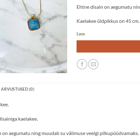
Ehtne disain on aegumatu ni
Kaelakee üldpikkus on 45 cm.
Laos
ARVUSTUSED (0)
akee.
sainiga kaelakee.
n on aegumatu ning muudab su välimuse veelgi pilkupüüdvamaks.