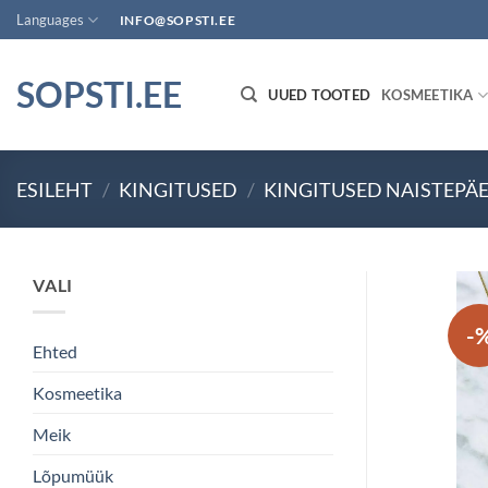
Skip
Languages
INFO@SOPSTI.EE
to
content
SOPSTI.EE
UUED TOOTED
KOSMEETIKA
ESILEHT
/
KINGITUSED
/
KINGITUSED NAISTEPÄ
VALI
-
Ehted
Kosmeetika
Meik
Lõpumüük