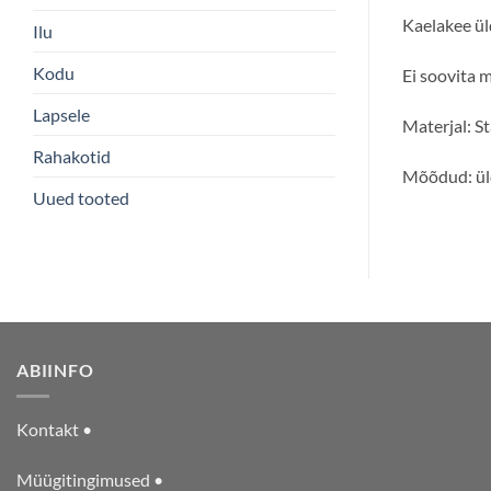
Kaelakee ül
Ilu
Kodu
Ei soovita 
Lapsele
Materjal: St
Rahakotid
Mõõdud: ül
Uued tooted
ABIINFO
Kontakt •
Müügitingimused •