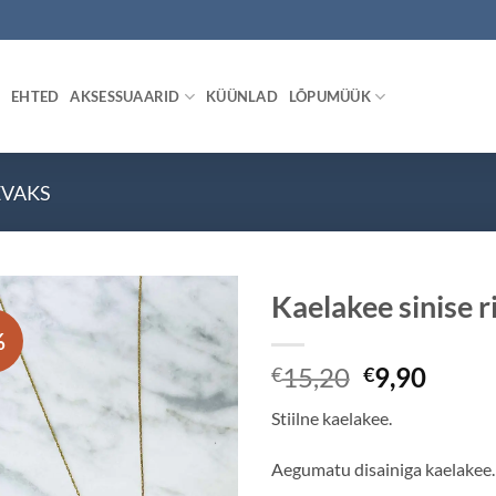
EHTED
AKSESSUAARID
KÜÜNLAD
LÕPUMÜÜK
EVAKS
Kaelakee sinise r
%
Algne
Prae
15,20
9,90
€
€
hind
hind
Stiilne kaelakee.
oli:
on:
€15,20.
€9,90
Aegumatu disainiga kaelakee.