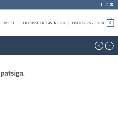
MEIST
LOGI SISSE / REGISTREERU
OSTUKORV /
€
0,00
0
ipatsiga.
gune
.