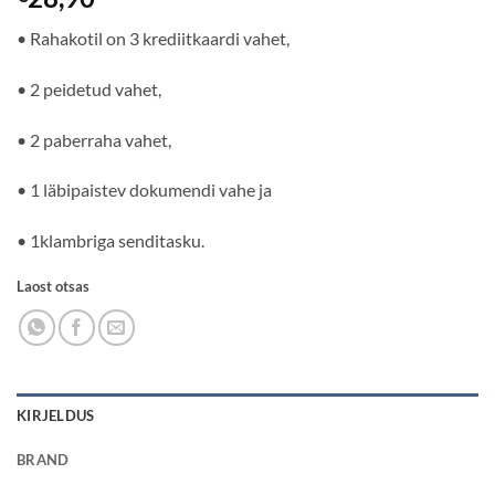
• Rahakotil on 3 krediitkaardi vahet,
• 2 peidetud vahet,
• 2 paberraha vahet,
• 1 läbipaistev dokumendi vahe ja
• 1klambriga senditasku.
Laost otsas
KIRJELDUS
BRAND