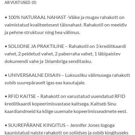
ARVUSTUSED (0)
• 100% NATURAAL NAHAST -Väike ja mugav rahakott on
valmistatud kvaliteetesest täisnahast. Rahakotil on meeldiv
ja pehme struktuur ning hea välimus.
• SOLIIDNE JA PRAKTILINE – Rahakotil on 3 krediitkaardi
vahet, 2 peidetud vahet, 2 paberraha vahet, 1 läbipaistev
dokumendi vahe ja 1klambriga senditasku.
• UNIVERSAALNE DISAIN – Luksusliku välimusega rahakott
sobib suurepäraselt igas eas kasutajale.
• RFID KAITSE – Rahakott on varustatud uuendatud RFID
krediitkaardi kopeerimisvastase kaitsega. Kaitseb Sinu
kaardiandmeid ka kõige uuemate kopeerimisseadmete eest.
• SUUREPÄRANE KINGITUS – Jennifer Jones logoga
kaunistatud naiste rahakott on soliidses ja sobib kingituseks