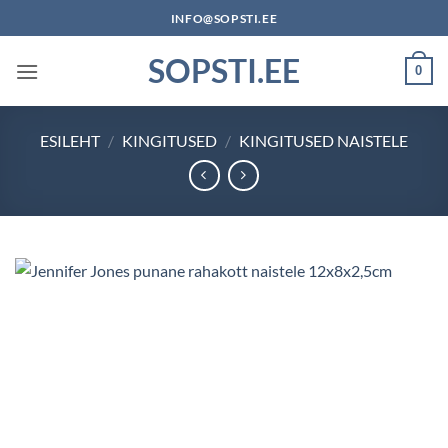
Skip
INFO@SOPSTI.EE
to
SOPSTI.EE
content
0
ESILEHT
/
KINGITUSED
/
KINGITUSED NAISTELE