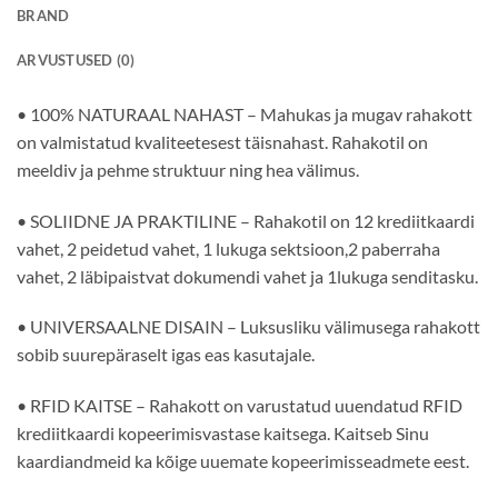
BRAND
ARVUSTUSED (0)
• 100% NATURAAL NAHAST – Mahukas ja mugav rahakott
on valmistatud kvaliteetesest täisnahast. Rahakotil on
meeldiv ja pehme struktuur ning hea välimus.
• SOLIIDNE JA PRAKTILINE – Rahakotil on 12 krediitkaardi
vahet, 2 peidetud vahet, 1 lukuga sektsioon,2 paberraha
vahet, 2 läbipaistvat dokumendi vahet ja 1lukuga senditasku.
• UNIVERSAALNE DISAIN – Luksusliku välimusega rahakott
sobib suurepäraselt igas eas kasutajale.
• RFID KAITSE – Rahakott on varustatud uuendatud RFID
krediitkaardi kopeerimisvastase kaitsega. Kaitseb Sinu
kaardiandmeid ka kõige uuemate kopeerimisseadmete eest.