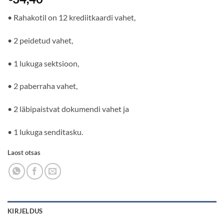
• Rahakotil on 12 krediitkaardi vahet,
• 2 peidetud vahet,
• 1 lukuga sektsioon,
• 2 paberraha vahet,
• 2 läbipaistvat dokumendi vahet ja
• 1 lukuga senditasku.
Laost otsas
KIRJELDUS