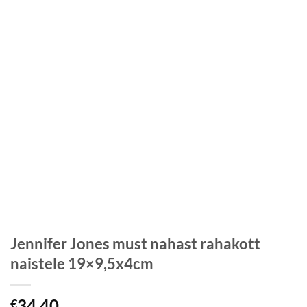
Jennifer Jones must nahast rahakott
naistele 19×9,5x4cm
34,40
€