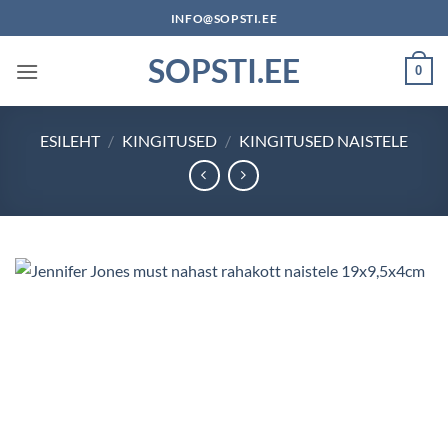
Skip
INFO@SOPSTI.EE
to
SOPSTI.EE
content
0
ESILEHT
/
KINGITUSED
/
KINGITUSED NAISTELE