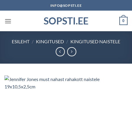
Skip
INFO@SOPSTI.EE
to
SOPSTI.EE
content
0
ESILEHT
/
KINGITUSED
/
KINGITUSED NAISTELE