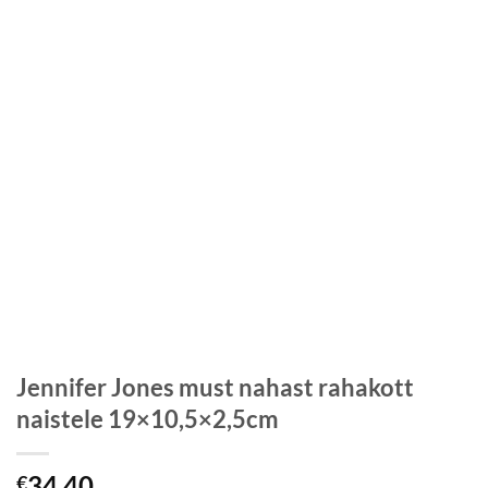
Jennifer Jones must nahast rahakott
naistele 19×10,5×2,5cm
34,40
€