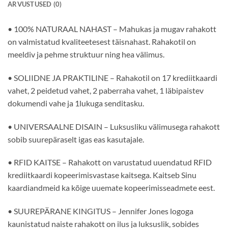
ARVUSTUSED (0)
• 100% NATURAAL NAHAST – Mahukas ja mugav rahakott
on valmistatud kvaliteetesest täisnahast. Rahakotil on
meeldiv ja pehme struktuur ning hea välimus.
• SOLIIDNE JA PRAKTILINE – Rahakotil on 17 krediitkaardi
vahet, 2 peidetud vahet, 2 paberraha vahet, 1 läbipaistev
dokumendi vahe ja 1lukuga senditasku.
• UNIVERSAALNE DISAIN – Luksusliku välimusega rahakott
sobib suurepäraselt igas eas kasutajale.
• RFID KAITSE – Rahakott on varustatud uuendatud RFID
krediitkaardi kopeerimisvastase kaitsega. Kaitseb Sinu
kaardiandmeid ka kõige uuemate kopeerimisseadmete eest.
• SUUREPÄRANE KINGITUS – Jennifer Jones logoga
kaunistatud naiste rahakott on ilus ja luksuslik, sobides