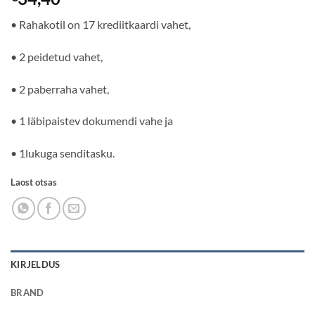
• Rahakotil on 17 krediitkaardi vahet,
• 2 peidetud vahet,
• 2 paberraha vahet,
• 1 läbipaistev dokumendi vahe ja
• 1lukuga senditasku.
Laost otsas
KIRJELDUS
BRAND