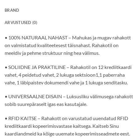
BRAND
ARVUSTUSED (0)
• 100% NATURAAL NAHAST – Mahukas ja mugav rahakott
on valmistatud kvaliteetesest täisnahast. Rahakotil on
meeldiv ja pehme struktuur ning hea välimus.
• SOLIIDNE JA PRAKTILINE – Rahakotil on 12 krediitkaardi
vahet, 4 peidetud vahet, 2 lukuga sektsioon1,1 paberraha
vahe, 1 läbipaistev dokumendi vahe ja 1 lukuga senditasku.
• UNIVERSAALNE DISAIN – Luksusliku välimusega rahakott
sobib suurepäraselt igas eas kasutajale.
• RFID KAITSE – Rahakott on varustatud uuendatud RFID
krediitkaardi kopeerimisvastase kaitsega. Kaitseb Sinu
kaardiandmeid ka kõige uuemate kopeerimisseadmete eest.