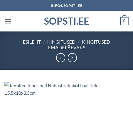
Skip
INFO@SOPSTI.EE
to
SOPSTI.EE
content
0
ESILEHT
/
KINGITUSED
/
KINGITUSED
EMADEPÄEVAKS