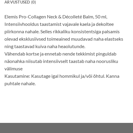
ARVUSTUSED (0)
Elemis Pro-Collagen Neck & Décolleté Balm, 50 ml,
Intensiivhooldus taastamist vajavale kaela ja dekoltee
piirkonna nahale. Selles rikkaliku konsistentsiga palsamis
olevad eksklusiivsed toimeained muudavad naha elastseks
ning taastavad kuiva naha heaolutunde.
Vähendab kortse ja ennetab nende tekkimist pinguldab
näonahka niisutab intensiivselt taastab naha noorusliku
välimuse
Kasutamine: Kasutage igal hommikul ja/või õhtul. Kanna
puhtale nahale.