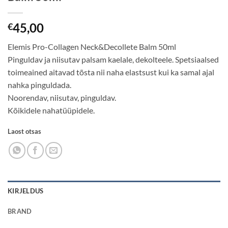
45,00
€
Elemis Pro-Collagen Neck&Decollete Balm 50ml
Pinguldav ja niisutav palsam kaelale, dekolteele. Spetsiaalsed
toimeained aitavad tõsta nii naha elastsust kui ka samal ajal
nahka pinguldada.
Noorendav, niisutav, pinguldav.
Kõikidele nahatüüpidele.
Laost otsas
KIRJELDUS
BRAND