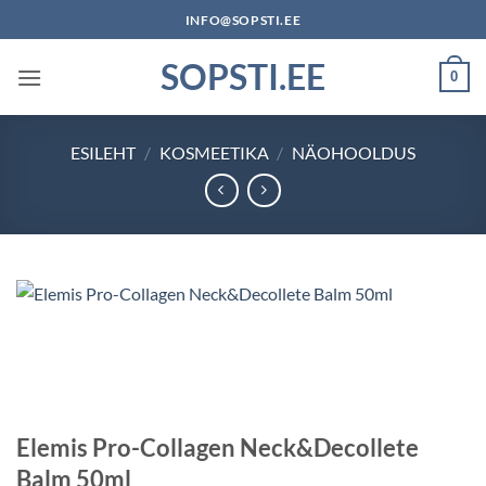
Skip
INFO@SOPSTI.EE
to
SOPSTI.EE
content
0
ESILEHT
/
KOSMEETIKA
/
NÄOHOOLDUS
Elemis Pro-Collagen Neck&Decollete
Balm 50ml