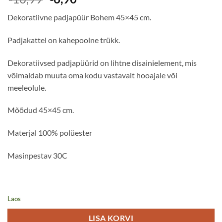
hind
hind
Dekoratiivne padjapüür Bohem 45×45 cm.
oli:
on:
€10,99.
€6,90.
Padjakattel on kahepoolne trükk.
Dekoratiivsed padjapüürid on lihtne disainielement, mis
võimaldab muuta oma kodu vastavalt hooajale või
meeleolule.
Mõõdud 45×45 cm.
Materjal 100% polüester
Masinpestav 30C
Laos
LISA KORVI