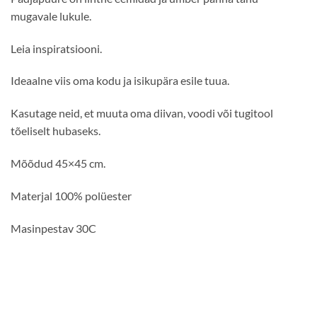
mugavale lukule.
Leia inspiratsiooni.
Ideaalne viis oma kodu ja isikupära esile tuua.
Kasutage neid, et muuta oma diivan, voodi või tugitool
tõeliselt hubaseks.
Mõõdud 45×45 cm.
Materjal 100% polüester
Masinpestav 30C