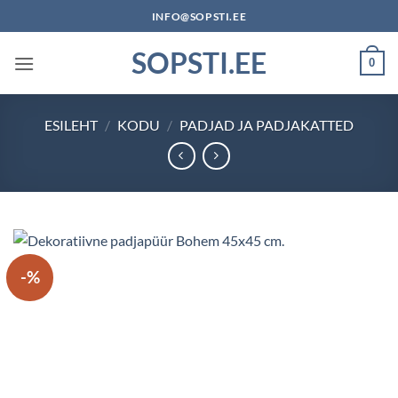
Skip
INFO@SOPSTI.EE
to
SOPSTI.EE
content
0
ESILEHT
/
KODU
/
PADJAD JA PADJAKATTED
-%