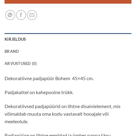
KIRJELDUS
BRAND
ARVUSTUSED (0)
Dekoratiivne padjapüür Bohem 45×45 cm.
Padjakattel on kahepoolne trükk.
Dekoratiivsed padjapüürid on lihtne disainielement, mis
võimaldab muuta oma kodu vastavalt hooajale või
meeleolule.
Padjapüüre on lihtne eemldad ja ümber panna tänu