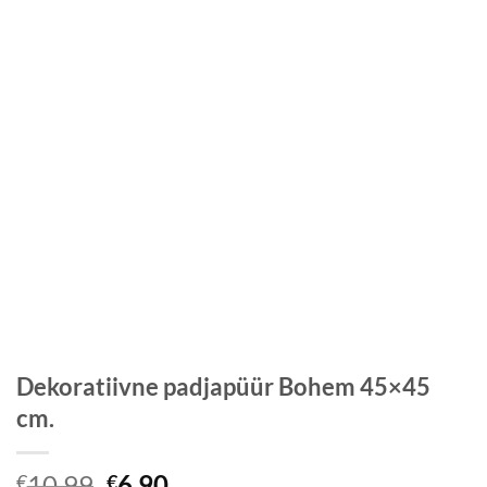
Dekoratiivne padjapüür Bohem 45×45
cm.
Algne
Praegune
10,99
6,90
€
€