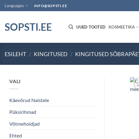
Skip
Languages
INFO@SOPSTI.EE
to
content
SOPSTI.EE
UUED TOOTED
KOSMEETIKA
ESILEHT
/
KINGITUSED
/
KINGITUSED SÕBRAPÄE
VALI
Käevõrud Naistele
Püksirihmad
Võtmehoidjad
Ehted