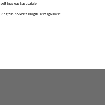
t igas eas kasutajale.
ingitus, sobides kingituseks igaühele.