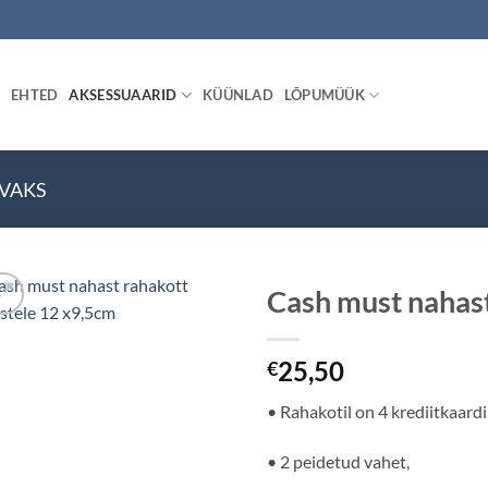
EHTED
AKSESSUAARID
KÜÜNLAD
LÕPUMÜÜK
VAKS
Cash must nahas
25,50
€
• Rahakotil on 4 krediitkaardi
• 2 peidetud vahet,