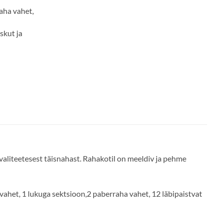
aha vahet,
skut ja
teetesest täisnahast. Rahakotil on meeldiv ja pehme
ahet, 1 lukuga sektsioon,2 paberraha vahet, 12 läbipaistvat