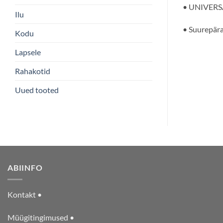
• UNIVERSAA
Ilu
• Suurepära
Kodu
Lapsele
Rahakotid
Uued tooted
ABIINFO
Kontakt •
Müügitingimused •