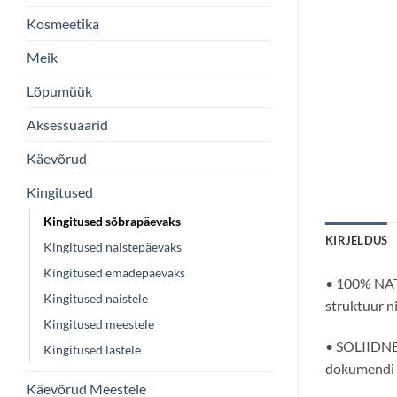
Kosmeetika
Meik
Lõpumüük
Aksessuaarid
Käevõrud
Kingitused
Kingitused sõbrapäevaks
KIRJELDUS
Kingitused naistepäevaks
Kingitused emadepäevaks
• 100% NAT
Kingitused naistele
struktuur n
Kingitused meestele
• SOLIIDNE 
Kingitused lastele
dokumendi t
Käevõrud Meestele