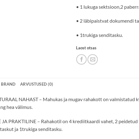
• 1 lukuga sektsioon,2 paberr
• 2 läbipaistvat dokumendi ta
• 1trukiga senditasku.
Laost otsas
BRAND
ARVUSTUSED (0)
URAAL NAHAST – Mahukas ja mugav rahakott on valmistatud kvali
ing hea välimus.
JA PRAKTILINE – Rahakotil on 4 krediitkaardi vahet, 2 peidetud v
askut ja 1trukiga senditasku.