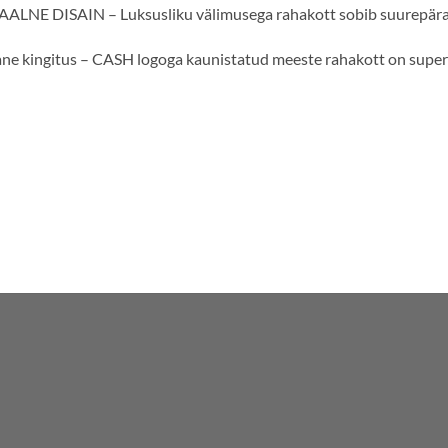
LNE DISAIN – Luksusliku välimusega rahakott sobib suurepärasel
ne kingitus – CASH logoga kaunistatud meeste rahakott on super k