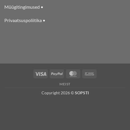
Müügitingimused •
Privaatsuspoliitika •
Visa
PayPal
MasterCard
Bank
Transfer
MEIST
Copyright 2026 ©
SOPSTI