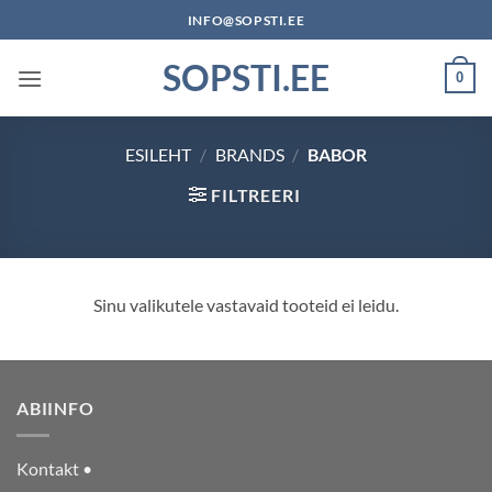
Skip
INFO@SOPSTI.EE
to
SOPSTI.EE
content
0
ESILEHT
/
BRANDS
/
BABOR
FILTREERI
Sinu valikutele vastavaid tooteid ei leidu.
ABIINFO
Kontakt •