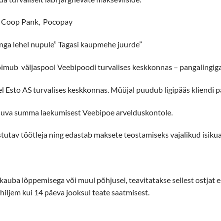
v, Coop Pank, Pocopay
hel nupule” Tagasi kaupmehe juurde”
spool Veebipoodi turvalises keskkonnas – pangalingiga t
urvalises keskkonnas. Müüjal puudub ligipääs kliendi pan
summa laekumisest Veebipoe arvelduskontole.
leja ning edastab maksete teostamiseks vajalikud isikuandm
s kauba lõppemisega või muul põhjusel, teavitatakse sellest ostja
hiljem kui 14 päeva jooksul teate saatmisest.