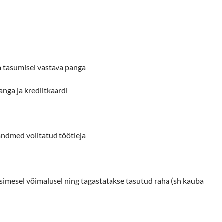
asumisel vastava panga
ga ja krediitkaardi
ed volitatud töötleja
t esimesel võimalusel ning tagastatakse tasutud raha (sh kauba