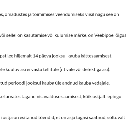
ses, omadustes ja toimimises veendumiseks viisil nagu see on
 sellel on kasutamise või kulumise märke, on Veebipoel õigus
ti.ee hiljemalt 14 päeva jooksul kauba kättesaamisest.
uuluv asi ei vasta tellitule (nt vale või defektiga asi).
tatud perioodi jooksul kauba üle andnud kauba vedajale.
sel arvates taganemisavalduse saamisest, kõik ostjalt lepingu
stja on esitanud tõendid, et on asja tagasi saatnud, sõltuvalt