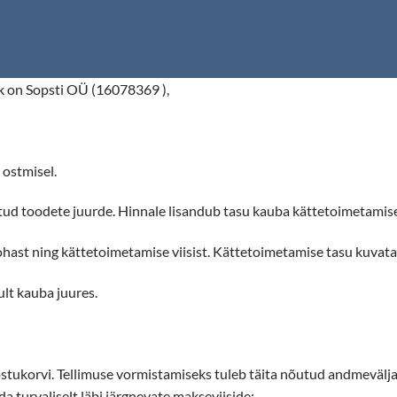
k on Sopsti OÜ
(16078369 ),
ostmisel.
ud toodete juurde. Hinnale lisandub tasu kauba kättetoimetamise
hast ning kättetoimetamise viisist. Kättetoimetamise tasu kuvata
lt kauba juures.
stukorvi. Tellimuse vormistamiseks tuleb täita nõutud andmevälja
a turvaliselt läbi järgnevate makseviiside: