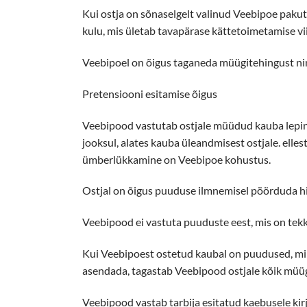
Kui ostja on sõnaselgelt valinud Veebipoe pakut
kulu, mis ületab tavapärase kättetoimetamise vi
Veebipoel on õigus taganeda müügitehingust nin
Pretensiooni esitamise õigus
Veebipood vastutab ostjale müüdud kauba lepin
jooksul, alates kauba üleandmisest ostjale. elle
ümberlükkamine on Veebipoe kohustus.
Ostjal on õigus puuduse ilmnemisel pöörduda h
Veebipood ei vastuta puuduste eest, mis on tekki
Kui Veebipoest ostetud kaubal on puudused, mil
asendada, tagastab Veebipood ostjale kõik müu
Veebipood vastab tarbija esitatud kaebusele kirja