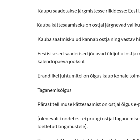
Kaupu saadetakse järgmistesse riikidesse: Eesti.
Kauba kättesaamiseks on ostjal järgnevad valikud: Omniv
Kauba saatmiskulud kannab ostja ning vastav hi
Eestisisesed saadetised jõuavad üldjuhul ostja 
kalendripäeva jooksul.
Erandlikel juhtumitel on õigus kaup kohale toim
Taganemisõigus
Pärast tellimuse kättesaamist on ostjal õigus 
[olenevalt toodetest ei pruugi ostjal taganemise 
loetletud tingimustele].