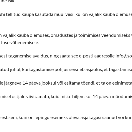
ine isik.
hi tellitud kaupa kasutada muul viisil kui on vajalik kauba olemu
vajalik kauba olemuses, omadustes ja toimimises veendumiseks või
rtuse vähenemisele.
st taganemise avaldus, ning saata see e-posti aadressile info@sops
ud juhul, kui tagastamise põhjus seisneb asjaolus, et tagastamisele k
järgneva 14 päeva jooksul või esitama tõendi, et ta on eelnime
sel ostjale viivitamata, kuid mitte hiljem kui 14 päeva möödumi
 seni, kuni on lepingu esemeks oleva asja tagasi saanud või kuni o