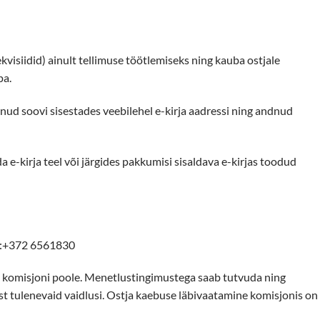
isiidid) ainult tellimuse töötlemiseks ning kauba ostjale
pa.
danud soovi sisestades veebilehel e-kirja aadressi ning andnud
 e-kirja teel või järgides pakkumisi sisaldava e-kirjas toodud
nil:+372 6561830
uste komisjoni poole. Menetlustingimustega saab tutvuda ning
st tulenevaid vaidlusi. Ostja kaebuse läbivaatamine komisjonis on