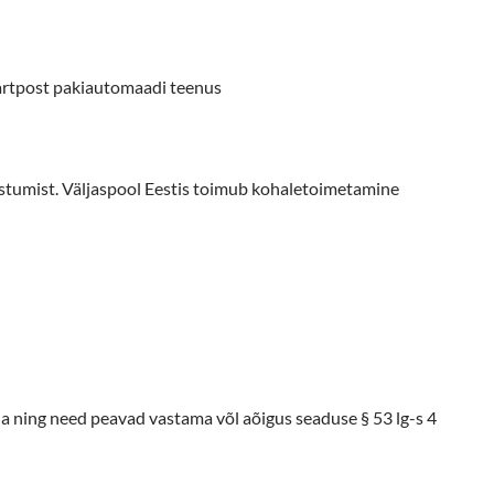
tpost pakiautomaadi teenus
jõustumist. Väljaspool Eestis toimub kohaletoimetamine
eda ning need peavad vastama võl aõigus seaduse § 53 lg-s 4