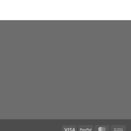
Visa
PayPal
MasterCard
Ban