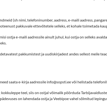
dmeid (sh nimi, telefoninumber, aadress, e-maili aadress, pangarekv
teenust pakkuvale ettevõtetele selleks, et kohale toimetada kau
si ostja e-maili aadressile ainult juhul, kui ostja on selleks aval
eks.
adetavatest pakkumistest ja uudiskirjadest andes sellest meile teada
need saata e-kirja aadressile info@sopsti.ee või helistada telefo
 kokkuleppe teel, siis on ostjal võimalik pöörduda Tarbijavaidl
i pädevuses on lahendada ostja ja Veebipoe vahel sõlmitud lepingu