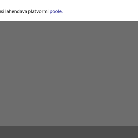
lusi lahendava platvormi
poole
.