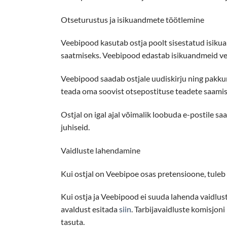
Otseturustus ja isikuandmete töötlemine
Veebipood kasutab ostja poolt sisestatud isikuan
saatmiseks. Veebipood edastab isikuandmeid veo
Veebipood saadab ostjale uudiskirju ning pakkumi
teada oma soovist otsepostituse teadete saamis
Ostjal on igal ajal võimalik loobuda e-postile sa
juhiseid.
Vaidluste lahendamine
Kui ostjal on Veebipoe osas pretensioone, tuleb 
Kui ostja ja Veebipood ei suuda lahenda vaidlust
avaldust esitada
siin
. Tarbijavaidluste komisjon
tasuta.