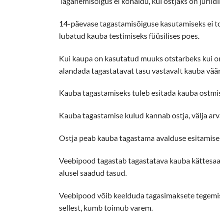
Taganemisõigus ei kohaldu, kui ostjaks on juriidil
14-päevase tagastamisõiguse kasutamiseks ei to
lubatud kauba testimiseks füüsilises poes.
Kui kaupa on kasutatud muuks otstarbeks kui on 
alandada tagastatavat tasu vastavalt kauba vää
Kauba tagastamiseks tuleb esitada kauba ostmise
Kauba tagastamise kulud kannab ostja, välja arvat
Ostja peab kauba tagastama avalduse esitamisele 
Veebipood tagastab tagastatava kauba kättesaami
alusel saadud tasud.
Veebipood võib keelduda tagasimaksete tegemisest
sellest, kumb toimub varem.