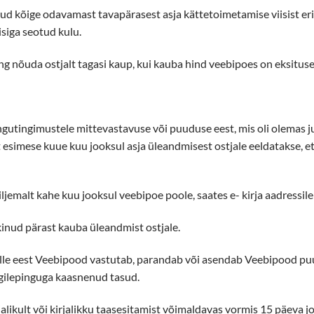
ud kõige odavamast tavapärasest asja kättetoimetamise viisist er
isiga seotud kulu.
g nõuda ostjalt tagasi kaup, kui kauba hind veebipoes on eksituse t
gutingimustele mittevastavuse või puuduse eest, mis oli olemas ju
st esimese kuue kuu jooksul asja üleandmisest ostjale eeldatakse, e
iljemalt kahe kuu jooksul veebipoe poole, saates e- kirja aadressil
nud pärast kauba üleandmist ostjale.
le eest Veebipood vastutab, parandab või asendab Veebipood puu
̈gilepinguga kaasnenud tasud.
likult või kirjalikku taasesitamist võimaldavas vormis 15 päeva j