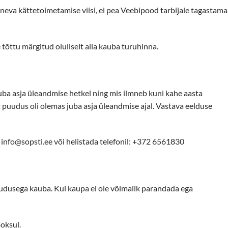
ineva kättetoimetamise viisi, ei pea Veebipood tarbijale tagastama
õttu märgitud oluliselt alla kauba turuhinna.
ba asja üleandmise hetkel ning mis ilmneb kuni kahe aasta
t puudus oli olemas juba asja üleandmise ajal. Vastava eelduse
e info@sopsti.ee või helistada telefonil: +372 6561830
dusega kauba. Kui kaupa ei ole võimalik parandada ega
ooksul.