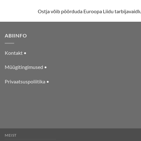
Ostja võib pöörduda Euroopa Liidu tarbijavaid
ABIINFO
Kontakt •
Müügitingimused •
Privaatsuspoliitika •
MEIST