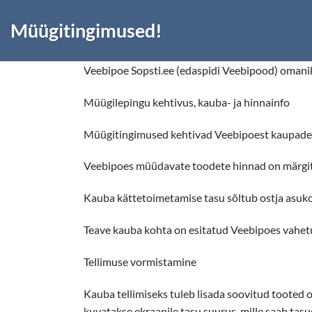
Müügitingimused!
Veebipoe Sopsti.ee (edaspidi Veebipood) omani
Müügilepingu kehtivus, kauba- ja hinnainfo
Müügitingimused kehtivad Veebipoest kaupade 
Veebipoes müüdavate toodete hinnad on märgit
Kauba kättetoimetamise tasu sõltub ostja asuko
Teave kauba kohta on esitatud Veebipoes vahetu
Tellimuse vormistamine
Kauba tellimiseks tuleb lisada soovitud tooted o
kuvatakse ekraanile tasu suurus, mille saab tasud