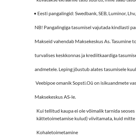
• Eesti pangalingid: Swedbank, SEB, Luminor, Lh
NB! Pangalingiga tasumisel vajutada kindlasti panga le
Makseid vahendab Maksekeskus As. Tasumine toimub välja
turvalises keskkonnas ja krediitkaardiga tasumisel Esto AS t
andmetele. Leping jõustub alates tasumisele kuuluva 
Veebipoe omanik Sopsti.Oü on isikuandmete vastutav tööt
Maksekeskus AS-le.
Kui tellitud kaupa ei ole võimalik tarnida seose
kättetoimetamise kulud) viivitamata, kuid mitte 
Kohaletoimetamine