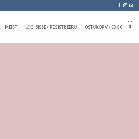
MEIST
LOGI SISSE / REGISTREERU
OSTUKORV /
€
0,00
0