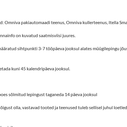
a pakiautomaadi teenus, Omniva kullerteenus, Itella Smar
nnainfo on kuvatud saatmisviisi juures.
määratud sihtpunkti 3-7 tööpäeva jooksul alates müügilepingu 
etada kuni 45 kalendripäeva jooksul.
e-poes sõlmitud lepingust taganeda 14 päeva jooksul
õigust olla, vastavad tooted ja teenused tuleb sellisel juhul loetl